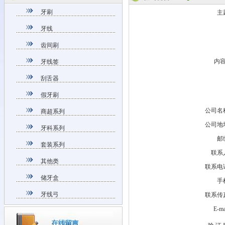
牙刷
主
牙线
齿间刷
内容
牙线签
刮舌器
假牙刷
公司名
商超系列
公司地
牙科系列
邮
套装系列
联系
其他类
联系电
储牙盒
手
牙线弓
联系传
E-m